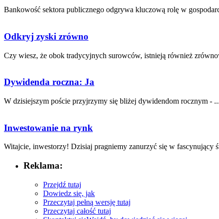
Bankowość sektora publicznego odgrywa kluczową rolę ⁣w gospodarc
Odkryj zyski zrówno
Czy wiesz, że obok tradycyjnych surowców, istnieją również zrówno
Dywidenda roczna: Ja
W dzisiejszym poście przyjrzymy się​ bliżej dywidendom rocznym ​- ..
Inwestowanie na rynk
Witajcie, ​inwestorzy! Dzisiaj pragniemy zanurzyć​ się w fascynujący świ
Reklama:
Przejdź tutaj
Dowiedz się, jak
Przeczytaj pełną wersję tutaj
Przeczytaj całość tutaj