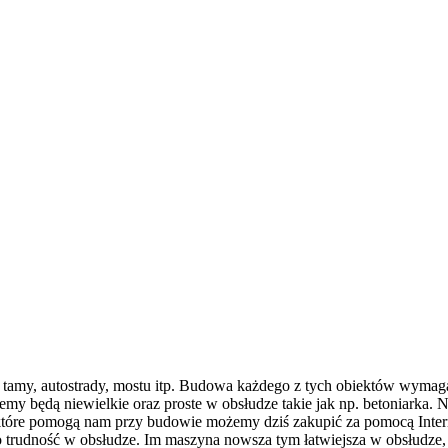
 tamy, autostrady, mostu itp. Budowa każdego z tych obiektów wymag
y będą niewielkie oraz proste w obsłudze takie jak np. betoniarka. 
tóre pomogą nam przy budowie możemy dziś zakupić za pomocą Intern
o trudność w obsłudze. Im maszyna nowsza tym łatwiejsza w obsłudze