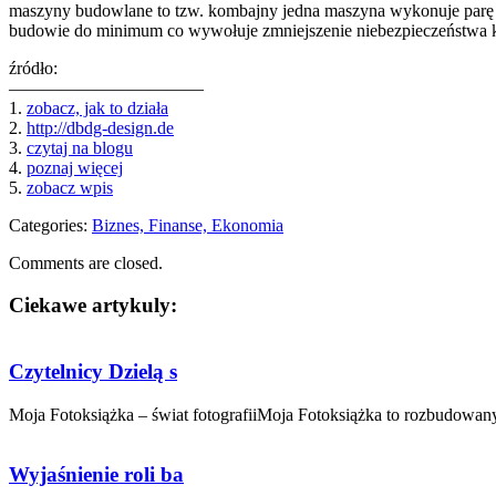
maszyny budowlane to tzw. kombajny jedna maszyna wykonuje parę pr
budowie do minimum co wywołuje zmniejszenie niebezpieczeństwa kol
źródło:
———————————
1.
zobacz, jak to działa
2.
http://dbdg-design.de
3.
czytaj na blogu
4.
poznaj więcej
5.
zobacz wpis
Categories:
Biznes, Finanse, Ekonomia
Comments are closed.
Ciekawe artykuly:
Czytelnicy Dzielą s
Moja Fotoksiążka – świat fotografiiMoja Fotoksiążka to rozbudowany 
Wyjaśnienie roli ba