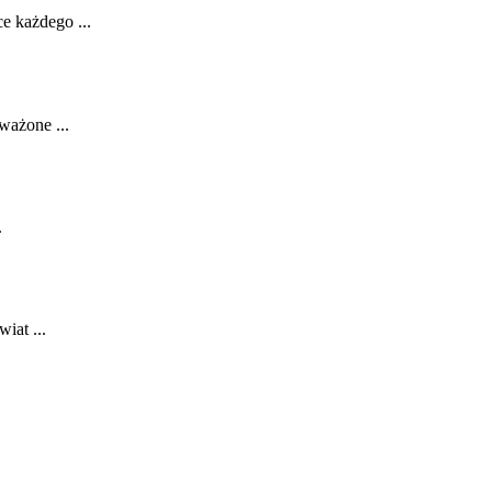
e każdego ...
ważone ...
.
at‍ ...