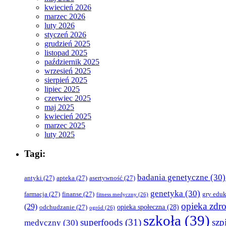
kwiecień 2026
marzec 2026
luty 2026
styczeń 2026
grudzień 2025
listopad 2025
październik 2025
wrzesień 2025
sierpień 2025
lipiec 2025
czerwiec 2025
maj 2025
kwiecień 2025
marzec 2025
luty 2025
Tagi:
badania genetyczne
(30)
antyki
(27)
apteka
(27)
asertywność
(27)
genetyka
(30)
farmacja
(27)
finanse
(27)
gry edu
fitness medyczny
(26)
opieka zdr
(29)
opieka społeczna
(28)
odchudzanie
(27)
ogród
(26)
szkoła
(39)
superfoods
(31)
szpi
medyczny
(30)