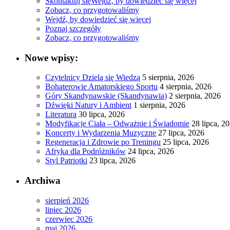
Skontaktuj się
Wejdź, by dowiedzieć się więcej
Zobacz, co przygotowaliśmy
Wejdź, by dowiedzieć się więcej
Poznaj szczegóły
Zobacz, co przygotowaliśmy
Nowe wpisy:
Czytelnicy Dzielą się Wiedzą
5 sierpnia, 2026
Bohaterowie Amatorskiego Sportu
4 sierpnia, 2026
Góry Skandynawskie (Skandynawia)
2 sierpnia, 2026
Dźwięki Natury i Ambient
1 sierpnia, 2026
Literatura
30 lipca, 2026
Modyfikacje Ciała – Odważnie i Świadomie
28 lipca, 2
Koncerty i Wydarzenia Muzyczne
27 lipca, 2026
Regeneracja i Zdrowie po Treningu
25 lipca, 2026
Afryka dla Podróżników
24 lipca, 2026
Styl Patriotki
23 lipca, 2026
Archiwa
sierpień 2026
lipiec 2026
czerwiec 2026
maj 2026