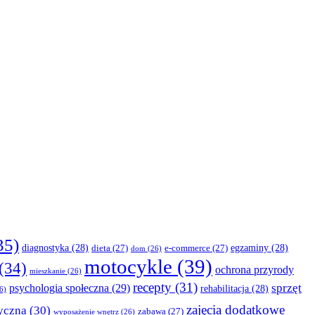
35)
diagnostyka
(28)
egzaminy
(28)
dieta
(27)
e-commerce
(27)
dom
(26)
motocykle
(39)
(34)
ochrona przyrody
mieszkanie
(26)
recepty
(31)
sprzęt
psychologia społeczna
(29)
rehabilitacja
(28)
6)
zajęcia dodatkowe
yczna
(30)
zabawa
(27)
wyposażenie wnętrz
(26)