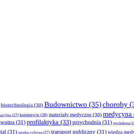
Budownictwo
(35)
choroby
(
biotechnologia
(30)
medycyna
materiały medyczne
(30)
korepetycje
(28)
kacyjne
(27)
profilaktyka
(33)
owotna
(31)
przychodnia
(31)
psychologia
(2
tal
(31)
transport publiczny
(31)
wiedza med
sztuka cyfrowa
(27)