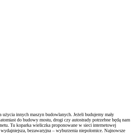
a użycia innych maszyn budowlanych. Jeżeli budujemy mały
Natomiast do budowy mostu, drogi czy autostrady potrzebne będą nam
etu. Tu koparka wieliczka proponowane w sieci internetowej
, wydajniejsza, bezawaryjna – wyburzenia niepolomice. Najnowsze