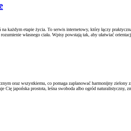
e
ań na każdym etapie życia. To serwis internetowy, który łączy prakty
 rozumienie własnego ciała. Wpisy powstają tak, aby ułatwiać orientacj
znym oraz wszystkiemu, co pomaga zaplanować harmonijny zielony zak
suje Cię japońska prostota, leśna swoboda albo ogród naturalistyczny, z