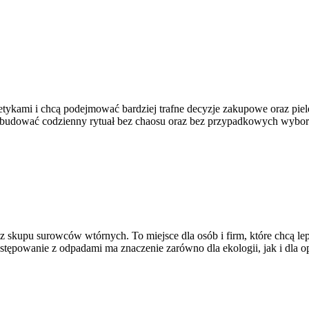
smetykami i chcą podejmować bardziej trafne decyzje zakupowe oraz piel
jak budować codzienny rytuał bez chaosu oraz bez przypadkowych wybor
 skupu surowców wtórnych. To miejsce dla osób i firm, które chcą lepi
ostępowanie z odpadami ma znaczenie zarówno dla ekologii, jak i dla op