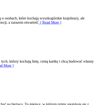
ą o osobach, które kochają wysokogórskie krajobrazy, ale
mocji, a zarazem otwartość
[ Read More ]
 tych, którzy kochają linię, cenią kartkę i chcą budować własny
d More ]
 być na bieżąco. To miejsce, w którym rytmy spotykają się z