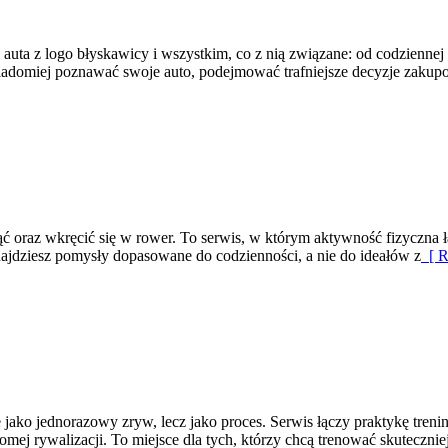
e auta z logo błyskawicy i wszystkim, co z nią związane: od codziennej
świadomiej poznawać swoje auto, podejmować trafniejsze decyzje zakup
ć oraz wkręcić się w rower. To serwis, w którym aktywność fizyczna łą
ajdziesz pomysły dopasowane do codzienności, a nie do ideałów z
[ R
e jako jednorazowy zryw, lecz jako proces. Serwis łączy praktykę tre
mej rywalizacji. To miejsce dla tych, którzy chcą trenować skuteczniej