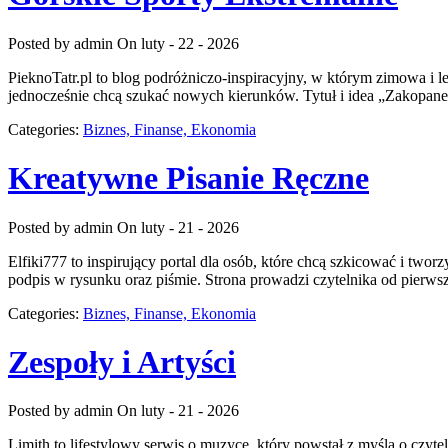
Posted by admin
On luty - 22 - 2026
PieknoTatr.pl to blog podróżniczo-inspiracyjny, w którym zimowa i l
jednocześnie chcą szukać nowych kierunków. Tytuł i idea „Zakopane, 
Categories:
Biznes, Finanse, Ekonomia
Kreatywne Pisanie Ręczne
Posted by admin
On luty - 21 - 2026
Elfiki777 to inspirujący portal dla osób, które chcą szkicować i two
podpis w rysunku oraz piśmie. Strona prowadzi czytelnika od pierws
Categories:
Biznes, Finanse, Ekonomia
Zespoły i Artyści
Posted by admin
On luty - 21 - 2026
Limith to lifestylowy serwis o muzyce, który powstał z myślą o czyte