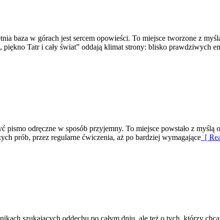
etnia baza w górach jest sercem opowieści. To miejsce tworzone z myśl
piękno Tatr i cały świat” oddają klimat strony: blisko prawdziwych e
rzyć pismo odręczne w sposób przyjemny. To miejsce powstało z myślą o
zych prób, przez regularne ćwiczenia, aż po bardziej wymagające
[ Rea
lnikach szukających oddechu po całym dniu, ale też o tych, którzy chcą