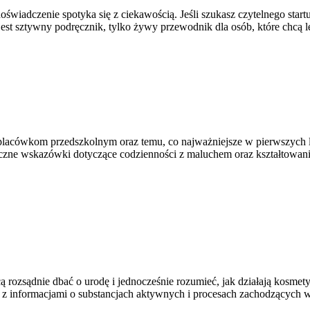
oświadczenie spotyka się z ciekawością. Jeśli szukasz czytelnego sta
 jest sztywny podręcznik, tylko żywy przewodnik dla osób, które chcą
placówkom przedszkolnym oraz temu, co najważniejsze w pierwszych l
czne wskazówki dotyczące codzienności z maluchem oraz kształtowania
ą rozsądnie dbać o urodę i jednocześnie rozumieć, jak działają kosmet
 z informacjami o substancjach aktywnych i procesach zachodzących w 