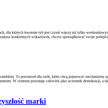
bach, dla których łowienie ryb jest czymś więcej niż tylko weekendowy
li szukasz konkretnych wskazówek, chcesz uporządkować swoje podejśc
obywatelskiej. To przestrzeń dla osób, które chcą pojmować mechanizmy
umenty. W centrum pozostaje człowiek jako uczestnik demokracji, a tak
zyszłość marki