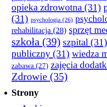
opieka zdrowotna
(31)
(31)
psychol
psychologia
(26)
sprzęt m
rehabilitacja
(28)
szkoła
(39)
szpital
(31
publiczny
(31)
wiedza 
zajęcia dodat
zabawa
(27)
Zdrowie
(35)
Strony