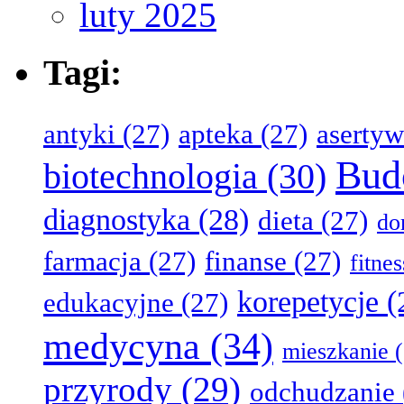
luty 2025
Tagi:
antyki
(27)
apteka
(27)
aserty
Bud
biotechnologia
(30)
diagnostyka
(28)
dieta
(27)
d
farmacja
(27)
finanse
(27)
fitne
korepetycje
(
edukacyjne
(27)
medycyna
(34)
mieszkanie
(
przyrody
(29)
odchudzanie