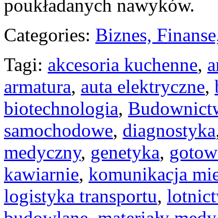
poukładanych nawyków.
Categories:
Biznes, Finans
Tagi:
akcesoria kuchenne
,
a
armatura
,
auta elektryczne
,
biotechnologia
,
Budownict
samochodowe
,
diagnostyka
medyczny
,
genetyka
,
gotow
kawiarnie
,
komunikacja mie
logistyka transportu
,
lotnic
budowlane
,
materiały medy