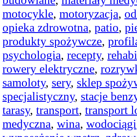
motocykle
,
motoryzacja
,
od
opieka zdrowotna
,
patio
,
pi
produkty spożywcze
,
profi
psychologia
,
recepty
,
rehabi
rowery elektryczne
,
rozryw
samoloty
,
sery
,
sklep spoży
specjalistyczny
,
stacje ben
tarasy
,
transport
,
transport l
medyczna
,
wina
,
wodociągi