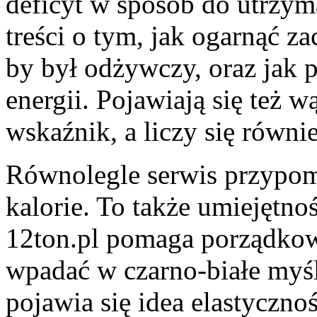
deficyt w sposób do utrzym
treści o tym, jak ogarnąć z
by był odżywczy, oraz jak p
energii. Pojawiają się też w
wskaźnik, a liczy się równ
Równolegle serwis przypomi
kalorie. To także umiejętn
12ton.pl pomaga porządkowa
wpadać w czarno-białe myś
pojawia się idea elastycznoś